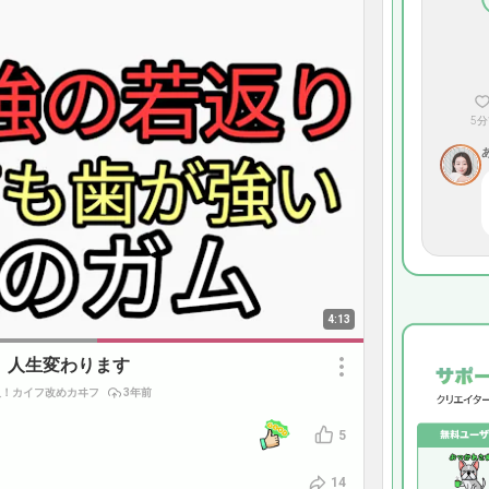
5分
4:13
。人生変わります
人！カイフ改めカヰフ
3年前
5
14