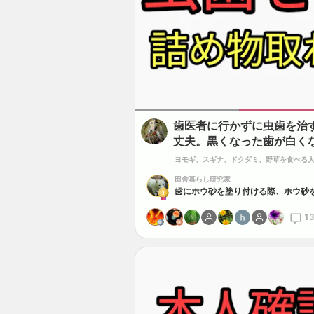
歯医者に行かずに虫歯を治
丈夫。黒くなった歯が白く
ヨモギ、スギナ、ドクダミ、野草を食べる
田舎暮らし研究家
13