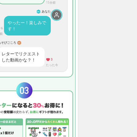
15分前
あなた
やったー！楽しみで
す！
6
前
あそびごころ
レターでリクエスト
した動画かな？！
3
たった今