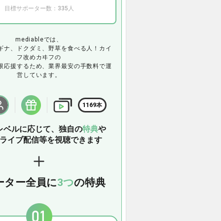
目標サポーター数：335人
mediableでは、
ギナ、ドクダミ、野草を食べる人！カイ
フ改めカヰフの
限応援するため、業界最安の手数料で運
営しています。
1169本
レベルに応じて、独自の
特典
や
ライブ配信等を視聴できます
ーター全員に
3つ
の特典