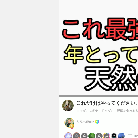
これだけはやってください
ヨモギ、スギナ、ドクダミ、野草を食べる
りなも@mix
32