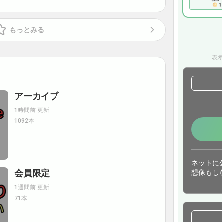
もっとみる
表示
アーカイブ
1時間前 更新
1092本
ネットに
会員限定
想像もし
1週間前 更新
71本