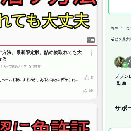
ヨモギ、ス
活動を最大
5:18
す方法。最新限定版。詰め物取れても大
なる
人！カイフ改めカヰフ
3年前
プラン
5
歯にホウ砂を塗り付ける際、ホウ砂をペースト状にするのか、あるいは水に溶かした物を塗るのか知りたいです。
動画、
60
サポ