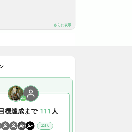
さらに表示
ン
目標達成まで
111
人
224人