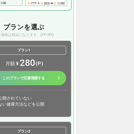
プランを選ぶ
価格は税込になります。(1P=¥1)
プラン1
280
月額
¥
(P)
このプランで応援視聴する
公開されていない
ない健康方法などを公開
プラン2