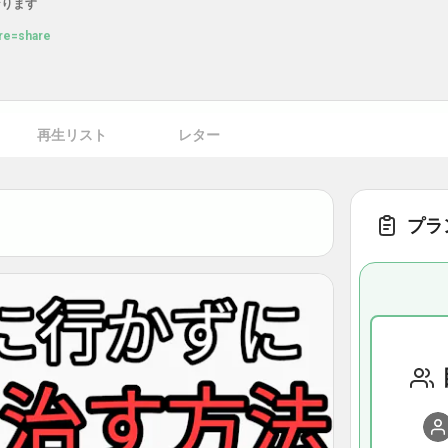
が高いチャンネル
なります
re=share
LQoxaFPofQ
再生リスト
レター
プラ