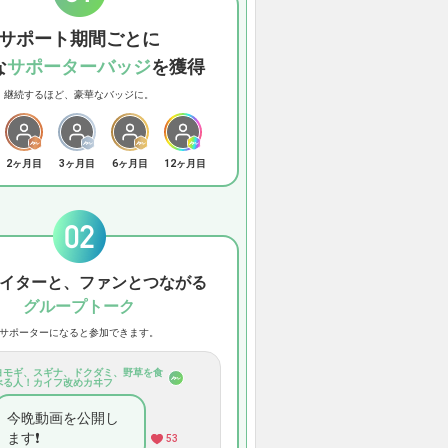
サポート期間ごとに
な
サポーターバッジ
を獲得
継続するほど、豪華なバッジに。
2ヶ月目
3ヶ月目
6ヶ月目
12ヶ月目
イターと、ファンとつながる
グループトーク
サポーターになると参加できます。
ヨモギ、スギナ、ドクダミ、野草を食
べる人！カイフ改めカヰフ
今晩動画を公開し
ます❗️
53