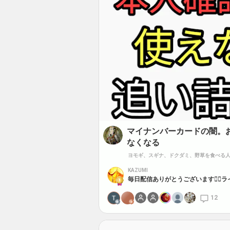
マイナンバーカードの闇。
なくなる
ヨモギ、スギナ、ドクダミ、野草を食べる
KAZUMI
毎日配信ありがとうございます🙇‍♀
12