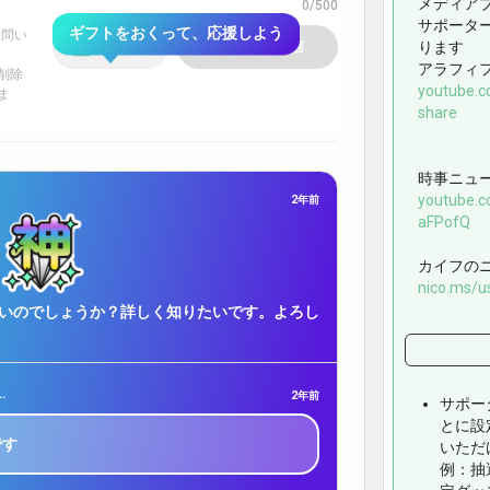
メディア
0/500
サポータ
ギフトをおくって、応援しよう
お問い
ギフト
レターを送信
ります
アラフィ
削除
youtube.
ま
share
時事ニュー
youtube.
2年前
aFPofQ
カイフの
nico.ms/u
いのでしょうか？詳しく知りたいです。よろし
、野草を食べる人！カイフ改めカヰフ
2年前
サポー
とに設
です
いただ
例：抽