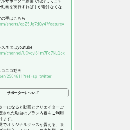
ブルサポーター動画で紹介してます
ー動画を実行すれば手が老けなくな
フの手はこちら
com/shorts/qpZ5Jg7dQy4?feature=
スネタはyoutube
com/channel/UCvqyI61m7Fo7NLQox
ニコニコ動画
ser/2504611?ref=sp_twitter
サポーターについて
ターになると動画とクリエイターご
定された独自のプラン内容をご利用
けます。
選でオリジナルグッズが貰える、限