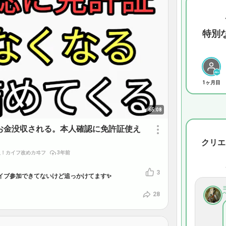
特別
1ヶ月目
65:08
お金没収される。本人確認に免許証使え
クリエ
人！カイフ改めカヰフ
3年前
3
️ライブ参加できてないけど追っかけてます✨
28