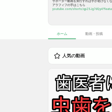
ヨモギ、スギナ、ドクダミ、野草を食べる人！カイフ改めカヰフ
と関連性
サポーター動画を実行すれば手が老けなく
アラフィフの手はこちら
youtube.com/shorts/qpZ5Jg7dQy4?featu
合計0人がおすすめです
全員をフォローする
時事ニュースネタはyoutube
youtube.com/channel/UCvqyI61m7Fo7N
カイフのニコニコ動画
ホーム
動画・投稿
nico.ms/user/2504611?ref=sp_twitter
人気の動画