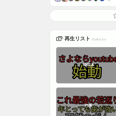
再生リスト
2つのリスト
1092本
71本