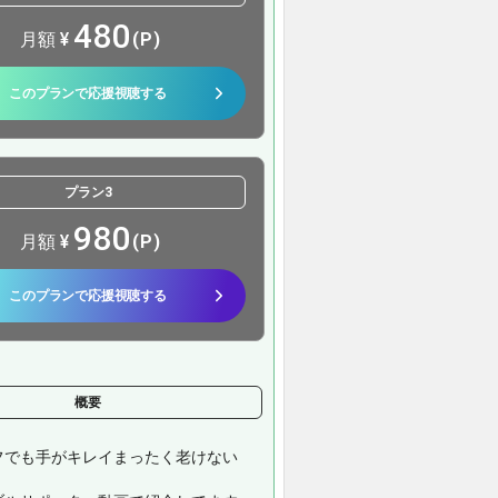
480
月額
¥
(P)
このプランで応援視聴する
プラン3
980
月額
¥
(P)
このプランで応援視聴する
概要
フでも手がキレイまったく老けない