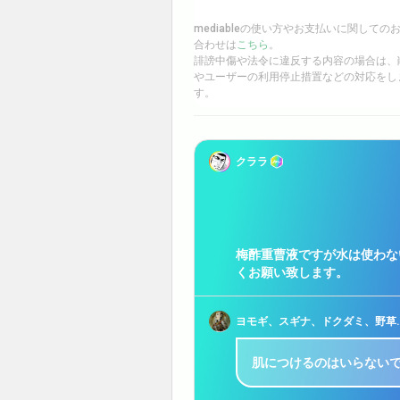
mediableの使い方やお支払いに関しての
合わせは
こちら
。
誹謗中傷や法令に違反する内容の場合は、
やユーザーの利用停止措置などの対応をし
す。
クララ
梅酢重曹液ですが水は使わな
くお願い致します。
ヨモギ、スギナ、ドクダミ
肌につけるのはいらない