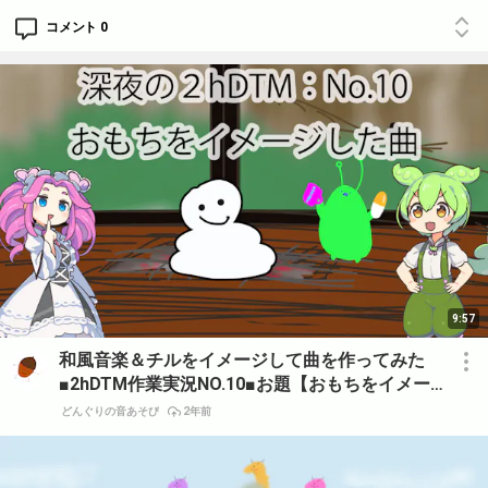
コメント 0
9:57
和風音楽＆チルをイメージして曲を作ってみた
■2hDTM作業実況NO.10■お題【おもちをイメー
ジした曲】
どんぐりの音あそび
2年前