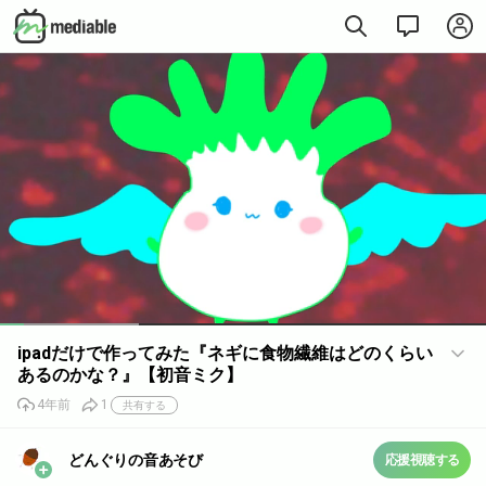
Loaded
:
28.48%
ipadだけで作ってみた『ネギに食物繊維はどのくらい
あるのかな？』【初音ミク】
4年前
1
共有する
どんぐりの音あそび
応援視聴する