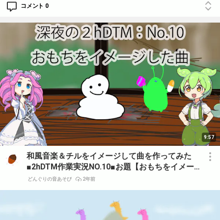
コメント 0
9:57
和風音楽＆チルをイメージして曲を作ってみた
■2hDTM作業実況NO.10■お題【おもちをイメー
ジした曲】
どんぐりの音あそび
2年前