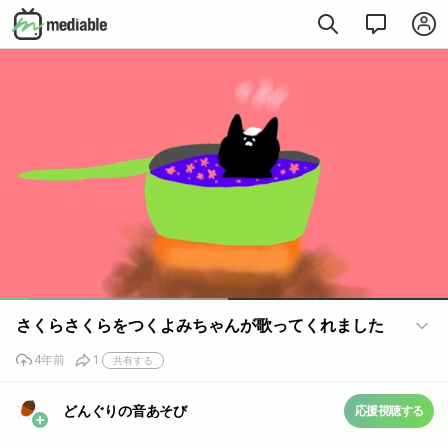
Loaded
:
50.94%
さくらさくらをつくよみちゃんが歌ってくれました
4年前
1
共有する
どんぐりの音あそび
応援視聴する