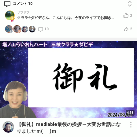
コメント 10
サブサブ
2
クララ⭐️ダビデさん、こんにちは。今夜のライブでお聞きしたい事、沢山あります。昨日、それに気づきました。皆んなに、神のご加護があります様に。では、今夜宜しくお願いします。
10
2
4:58
【御礼】mediable最後の挨拶～大変お世話にな
りましたｍ(_ _)ｍ