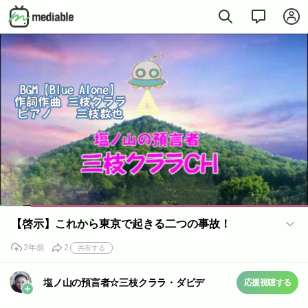
Loaded
:
75.00%
【啓示】これから東京で起きる二つの事故！
2年前
2
共有する
塩ノ山の預言者☆三枝クララ・ダビデ
応援視聴する