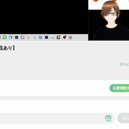
Unmute
点あり】
さら
応援視聴
送