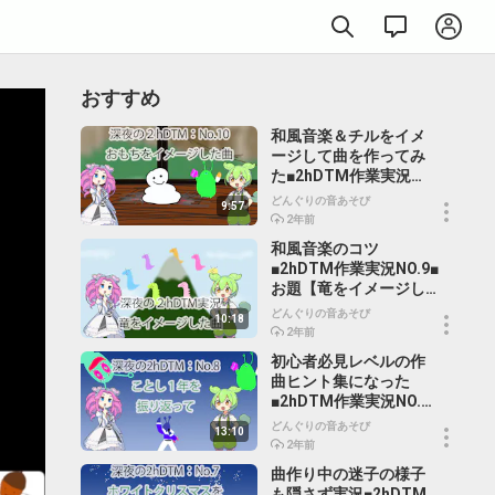
おすすめ
和風音楽＆チルをイメ
ージして曲を作ってみ
た■2hDTM作業実況
NO.10■お題【おもちを
どんぐりの音あそび
9:57
イメージした曲】
2年前
和風音楽のコツ
■2hDTM作業実況NO.9■
お題【竜をイメージし
た曲】
どんぐりの音あそび
10:18
2年前
初心者必見レベルの作
曲ヒント集になった
■2hDTM作業実況NO.8■
お題【今年一年を振り
どんぐりの音あそび
13:10
返って】
2年前
曲作り中の迷子の様子
も隠さず実況■2hDTM