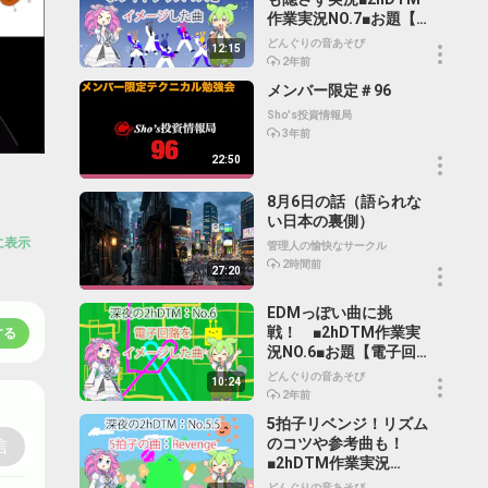
作業実況NO.7■お題【ホ
ワイトクリスマスをイ
どんぐりの音あそび
12:15
メージした曲】
2年前
メンバー限定＃96
Sho's投資情報局
3年前
22:50
8月6日の話（語られな
い日本の裏側）
に表示
管理人の愉快なサークル
2時間前
27:20
EDMっぽい曲に挑
戦！　■2hDTM作業実
する
況NO.6■お題【電子回路
をイメージした曲】
どんぐりの音あそび
10:24
2年前
5拍子リベンジ！リズム
のコツや参考曲も！　
信
■2hDTM作業実況
NO.5.5■お題【５拍子の
どんぐりの音あそび