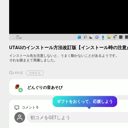
Loaded
:
6.78%
UTAUのインストール方法改訂版【インストール時の注意
インストール先を注意しないと、うまく動かないことがあるようです。
それを踏まえて再撮しました。
＝＝＝もくじ＝＝＝＝
4年前
共有する
00:48 インストールの注意点
03:33 やっちゃったときの対策
04:46 アンインストールの方法
どんぐりの音あそび
06:15 UTAUのインストール方法改訂版
■この動画のまとめブログはこちら
ギフトをおくって、応援しよう
⇒
otoasobidayo.com/utauin220310
コメント 0
■音源の追加方法はこちら【UTAU音源の追加方法と注意点】
⇒
mediable.jp/videos/watch/6f330395-6fd1-4b38-9b22-c1107ec0ee48